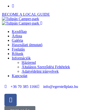
BECOME A LOCAL GUIDE
Kezdőlap
Árlista
Galéria
Használati útmutató
Foglalás
Rólunk
Információk
Házirend
Általános Szerződési Feltételek
Adatvédelmi irányelvek
Kapcsolat
+36 70 385 1166
info@egerstellplatz.hu