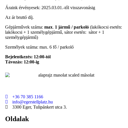
Áraink érvényesek: 2025.03.01.-től visszavonásig
Az ár bruttó díj.
Gépjárművek száma:
max
.
1 jármű / parkoló
(lakókocsi esetén:
lakókocsi + 1 személygépjármű, sátor esetén: sátor + 1
személygépjármű)
Személyek száma: max. 6 fő / parkoló
Bejelentkezés: 12:00-tól
Távozás: 12:00-ig
+36 70 385 1166
info@egerstellplatz.hu
3300 Eger, Tulipánkert utca 3.
Oldalak