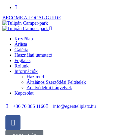
BECOME A LOCAL GUIDE
Kezdőlap
Árlista
Galéria
Használati útmutató
Foglalás
Rólunk
Információk
Házirend
Általános Szerződési Feltételek
Adatvédelmi irányelvek
Kapcsolat
+36 70 385 1166
info@egerstellplatz.hu