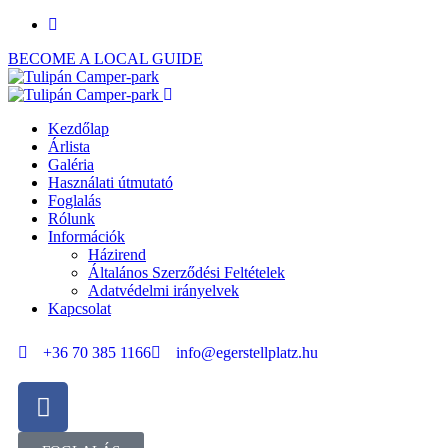
BECOME A LOCAL GUIDE
Kezdőlap
Árlista
Galéria
Használati útmutató
Foglalás
Rólunk
Információk
Házirend
Általános Szerződési Feltételek
Adatvédelmi irányelvek
Kapcsolat
+36 70 385 1166
info@egerstellplatz.hu