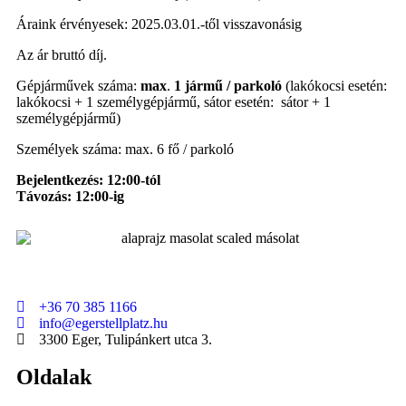
Áraink érvényesek: 2025.03.01.-től visszavonásig
Az ár bruttó díj.
Gépjárművek száma:
max
.
1 jármű / parkoló
(lakókocsi esetén:
lakókocsi + 1 személygépjármű, sátor esetén: sátor + 1
személygépjármű)
Személyek száma: max. 6 fő / parkoló
Bejelentkezés: 12:00-tól
Távozás: 12:00-ig
+36 70 385 1166
info@egerstellplatz.hu
3300 Eger, Tulipánkert utca 3.
Oldalak