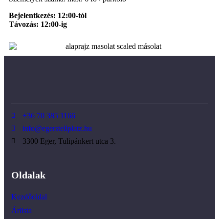
Bejelentkezés: 12:00-tól
Távozás: 12:00-ig
+36 70 385 1166
info@egerstellplatz.hu
3300 Eger, Tulipánkert utca 3.
Oldalak
Kezdőoldal
Árlista