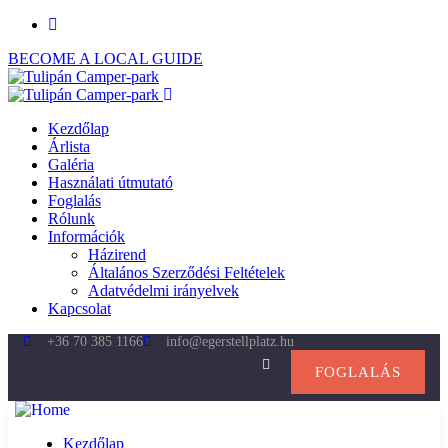
BECOME A LOCAL GUIDE
Kezdőlap
Árlista
Galéria
Használati útmutató
Foglalás
Rólunk
Információk
Házirend
Általános Szerződési Feltételek
Adatvédelmi irányelvek
Kapcsolat
+36 70 385 1166
info@egerstellplatz.hu
FOGLALÁS
Kezdőlap