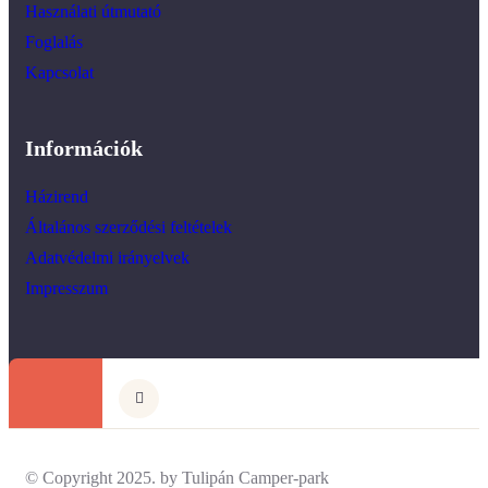
Használati útmutató
Foglalás
Kapcsolat
Információk
Házirend
Általános szerződési feltételek
Adatvédelmi irányelvek
Impresszum
© Copyright 2025. by Tulipán Camper-park