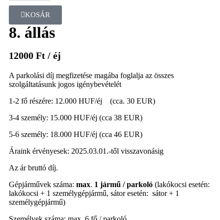
KOSÁR
8. állás
12000
Ft
/ éj
A parkolási díj megfizetése magába foglalja az összes
szolgáltatásunk jogos igénybevételét
1-2 fő részére: 12.000 HUF/éj (cca. 30 EUR)
3-4 személy: 15.000 HUF/éj (cca 38 EUR)
5-6 személy: 18.000 HUF/éj (cca 46 EUR)
Áraink érvényesek: 2025.03.01.-től visszavonásig
Az ár bruttó díj.
Gépjárművek száma:
max
.
1 jármű / parkoló
(lakókocsi esetén:
lakókocsi + 1 személygépjármű, sátor esetén: sátor + 1
személygépjármű)
Személyek száma: max. 6 fő / parkoló