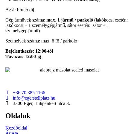
Az ár bruttó díj.
Gépjárművek száma:
max
.
1 jármű / parkoló
(lakókocsi esetén:
lakókocsi + 1 személygépjármű, sátor esetén: sátor + 1
személygépjármű)
Személyek száma: max. 6 fő / parkoló
Bejelentkezés: 12:00-tól
Távozás: 12:00-ig
+36 70 385 1166
info@egerstellplatz.hu
3300 Eger, Tulipánkert utca 3.
Oldalak
Kezdőoldal
Árlista