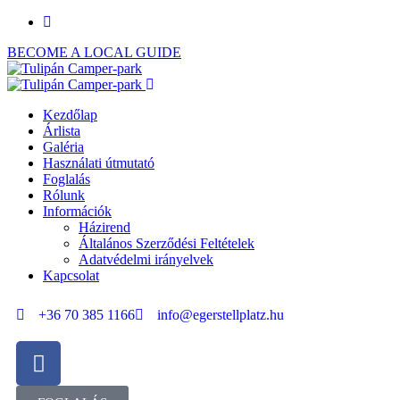
BECOME A LOCAL GUIDE
Kezdőlap
Árlista
Galéria
Használati útmutató
Foglalás
Rólunk
Információk
Házirend
Általános Szerződési Feltételek
Adatvédelmi irányelvek
Kapcsolat
+36 70 385 1166
info@egerstellplatz.hu