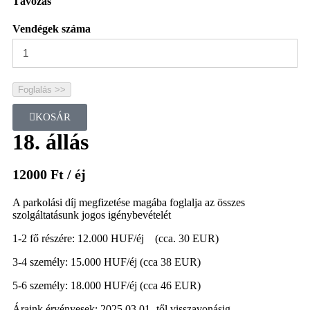
Távozás
Vendégek száma
Foglalás >>
KOSÁR
18. állás
12000
Ft
/ éj
A parkolási díj megfizetése magába foglalja az összes
szolgáltatásunk jogos igénybevételét
1-2 fő részére: 12.000 HUF/éj (cca. 30 EUR)
3-4 személy: 15.000 HUF/éj (cca 38 EUR)
5-6 személy: 18.000 HUF/éj (cca 46 EUR)
Áraink érvényesek: 2025.03.01.-től visszavonásig