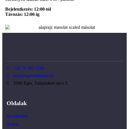
Bejelentkezés: 12:00-tól
Távozás: 12:00-ig
+36 70 385 1166
info@egerstellplatz.hu
3300 Eger, Tulipánkert utca 3.
Oldalak
Kezdőoldal
Árlista