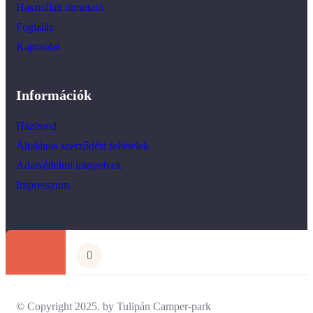
Használati útmutató
Foglalás
Kapcsolat
Információk
Házirend
Általános szerződési feltételek
Adatvédelmi irányelvek
Impresszum
© Copyright 2025. by Tulipán Camper-park