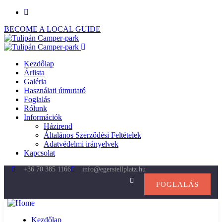
BECOME A LOCAL GUIDE
Kezdőlap
Árlista
Galéria
Használati útmutató
Foglalás
Rólunk
Információk
Házirend
Általános Szerződési Feltételek
Adatvédelmi irányelvek
Kapcsolat
+36 70 385 1166
info@egerstellplatz.hu
FOGLALÁS
Kezdőlap