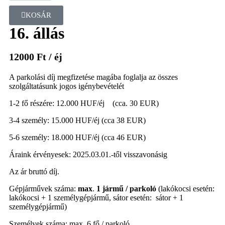
KOSÁR
16. állás
12000
Ft
/ éj
A parkolási díj megfizetése magába foglalja az összes
szolgáltatásunk jogos igénybevételét
1-2 fő részére: 12.000 HUF/éj (cca. 30 EUR)
3-4 személy: 15.000 HUF/éj (cca 38 EUR)
5-6 személy: 18.000 HUF/éj (cca 46 EUR)
Áraink érvényesek: 2025.03.01.-től visszavonásig
Az ár bruttó díj.
Gépjárművek száma:
max
.
1 jármű / parkoló
(lakókocsi esetén:
lakókocsi + 1 személygépjármű, sátor esetén: sátor + 1
személygépjármű)
Személyek száma: max. 6 fő / parkoló