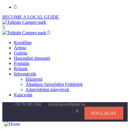
BECOME A LOCAL GUIDE
Kezdőlap
Árlista
Galéria
Használati útmutató
Foglalás
Rólunk
Információk
Házirend
Általános Szerződési Feltételek
Adatvédelmi irányelvek
Kapcsolat
+36 70 385 1166
info@egerstellplatz.hu
FOGLALÁS