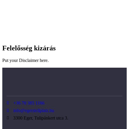
Felelősség kizárás
Put your Disclaimer here.
+36 70 385 1166
info@egerstellplatz.hu
3300 Eger, Tulipánkert utca 3.