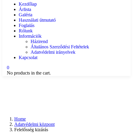
Kezdőlap
Árlista
Galéria
Használati útmutató
Foglalás
Rólunk
Információk
Házirend
Általános Szerződési Feltételek
Adatvédelmi irányelvek
Kapcsolat
0
No products in the cart.
Home
Adatvédelmi központ
Felelősség kizárás